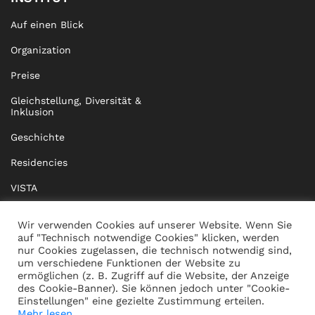
Auf einen Blick
Organization
Preise
Gleichstellung, Diversität &
Inklusion
Geschichte
Residencies
VISTA
XISTA
Wir verwenden Cookies auf unserer Website. Wenn Sie
auf "Technisch notwendige Cookies" klicken, werden
BRIDGE Network
nur Cookies zugelassen, die technisch notwendig sind,
um verschiedene Funktionen der Website zu
Dokumente
ermöglichen (z. B. Zugriff auf die Website, der Anzeige
des Cookie-Banner). Sie können jedoch unter "Cookie-
Einstellungen" eine gezielte Zustimmung erteilen.
Mehr lesen...