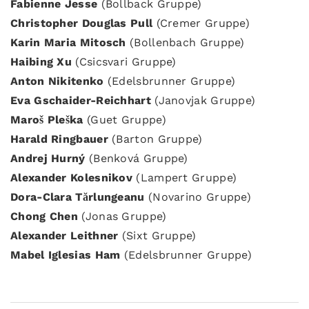
Fabienne Jesse
(Bollback Gruppe)
Christopher Douglas Pull
(Cremer Gruppe)
Karin Maria Mitosch
(Bollenbach Gruppe)
Haibing Xu
(Csicsvari Gruppe)
Anton Nikitenko
(Edelsbrunner Gruppe)
Eva Gschaider-Reichhart
(Janovjak Gruppe)
Maroš Pleška
(Guet Gruppe)
Harald Ringbauer
(Barton Gruppe)
Andrej Hurný
(Benková Gruppe)
Alexander Kolesnikov
(Lampert Gruppe)
Dora-Clara Tărlungeanu
(Novarino Gruppe)
Chong Chen
(Jonas Gruppe)
Alexander Leithner
(Sixt Gruppe)
Mabel Iglesias Ham
(Edelsbrunner Gruppe)