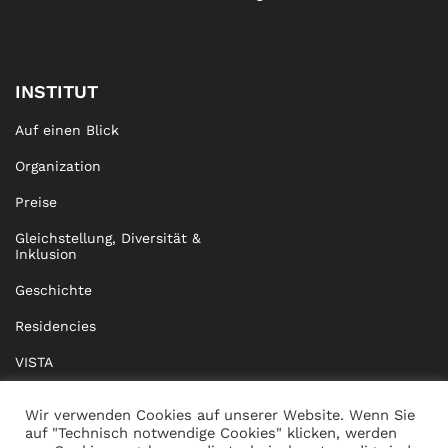
INSTITUT
Auf einen Blick
Organization
Preise
Gleichstellung, Diversität &
Inklusion
Geschichte
Residencies
VISTA
XISTA
Wir verwenden Cookies auf unserer Website. Wenn Sie
auf "Technisch notwendige Cookies" klicken, werden
BRIDGE Network