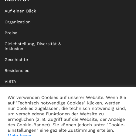
Auf einen Blick
Organization
Preise
Gleichstellung, Diversität &
Inklusion
Geschichte
Residencies
VISTA
XISTA
Wir verwenden Cookies auf unserer Website. Wenn Sie
auf "Technisch notwendige Cookies" klicken, werden
BRIDGE Network
nur Cookies zugelassen, die technisch notwendig sind,
um verschiedene Funktionen der Website zu
Dokumente
ermöglichen (z. B. Zugriff auf die Website, der Anzeige
des Cookie-Banner). Sie können jedoch unter "Cookie-
Einstellungen" eine gezielte Zustimmung erteilen.
Mehr lesen...