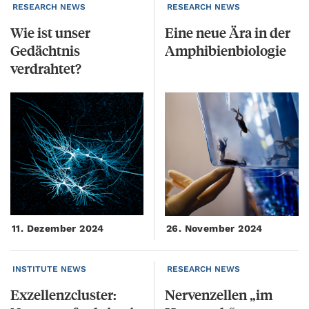
RESEARCH NEWS
RESEARCH NEWS
Wie ist unser
Eine
neue
Ära
in
der
Gedächtnis
Amphibienbiologie
verdrahtet?
11. Dezember 2024
26. November 2024
INSTITUTE NEWS
RESEARCH NEWS
Exzellenzcluster:
Nervenzellen
„im