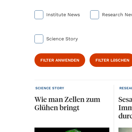
Institute News
Research Ne
Science Story
FILTER ANWENDEN
FILTER LöSCHEN
SCIENCE STORY
RESEA
Wie
man
Zellen
zum
Sesa
Glühen
bringt
Imm
dur