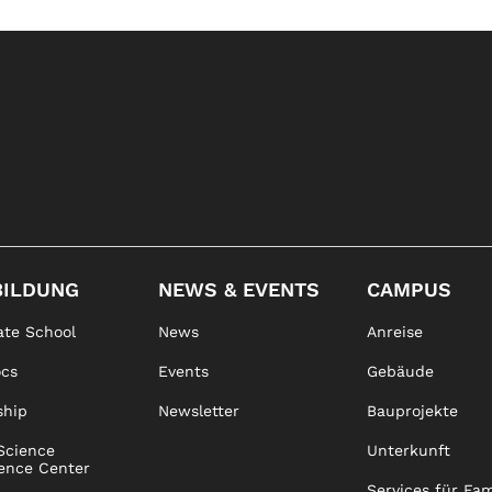
BILDUNG
NEWS & EVENTS
CAMPUS
te School
News
Anreise
ocs
Events
Gebäude
ship
Newsletter
Bauprojekte
Science
Unterkunft
ence Center
Services für Fam