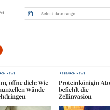
ws
RCH NEWS
RESEARCH NEWS
m, öffne dich: Wie
Proteinkönigin At
unzellen Wände
befiehlt die
chdringen
Zellinvasion