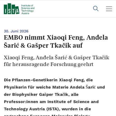
30. Juni 2026
EMBO nimmt Xiaoqi Feng, Anđela
Šarić & Gašper Tkačik auf
Xiaoqi Feng, Anđela Šarić & Gašper Tkačik
für herausragende Forschung geehrt
Die Pflanzen-Genetikerin Xiaoqi Feng, die
Physikerin für weiche Materie Andela Šarić und
der Biophysiker Gašper Tkačik, alle
Professor:innen am Institute of Science and
Technology Austria (ISTA), wurden in die