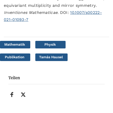
equivariant multiplicity and mirror symmetry
.
Inventiones Mathematicae
. DOI:
10.1007/s00222-
021-01093-7
Mathematik
Physik
Publikation
Tamás Hausel
Teilen