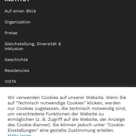
Auf einen Blick
Organization
Preise
Gleichstellung, Diversität &
Inklusion
Geschichte
Residencies
VISTA
XISTA
Wir verwenden Cookies auf unserer Website. Wenn Sie
auf "Technisch notwendige Cookies" klicken, werden
BRIDGE Network
nur Cookies zugelassen, die technisch notwendig sind,
um verschiedene Funktionen der Website zu
Dokumente
ermöglichen (z. B. Zugriff auf die Website, der Anzeige
des Cookie-Banner). Sie können jedoch unter "Cookie-
Einstellungen" eine gezielte Zustimmung erteilen.
Mehr lesen...