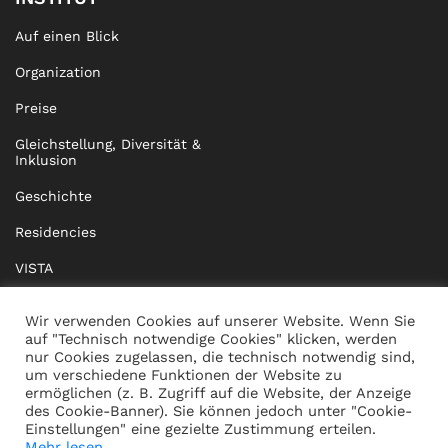
Auf einen Blick
Organization
Preise
Gleichstellung, Diversität &
Inklusion
Geschichte
Residencies
VISTA
XISTA
Wir verwenden Cookies auf unserer Website. Wenn Sie
auf "Technisch notwendige Cookies" klicken, werden
BRIDGE Network
nur Cookies zugelassen, die technisch notwendig sind,
um verschiedene Funktionen der Website zu
Dokumente
ermöglichen (z. B. Zugriff auf die Website, der Anzeige
des Cookie-Banner). Sie können jedoch unter "Cookie-
Einstellungen" eine gezielte Zustimmung erteilen.
Mehr lesen...