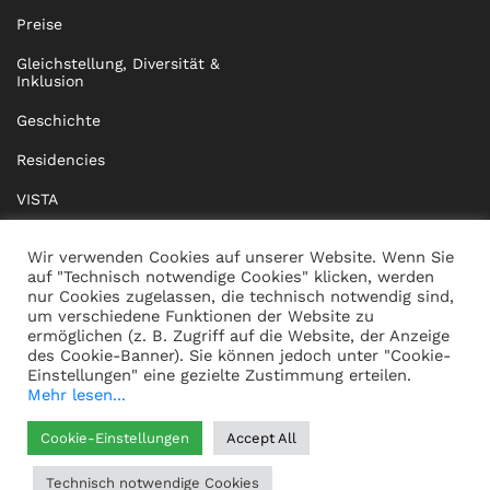
Preise
Gleichstellung, Diversität &
Inklusion
Geschichte
Residencies
VISTA
XISTA
Wir verwenden Cookies auf unserer Website. Wenn Sie
auf "Technisch notwendige Cookies" klicken, werden
BRIDGE Network
nur Cookies zugelassen, die technisch notwendig sind,
um verschiedene Funktionen der Website zu
Dokumente
ermöglichen (z. B. Zugriff auf die Website, der Anzeige
des Cookie-Banner). Sie können jedoch unter "Cookie-
Einstellungen" eine gezielte Zustimmung erteilen.
Mehr lesen...
KONTAKT
IMPRESSUM
Cookie-Einstellungen
Accept All
WHISTLEBLOWING
DATENSCHUTZ
Technisch notwendige Cookies