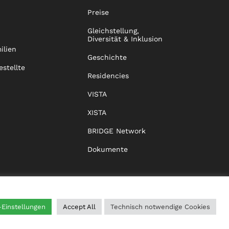
Preise
Gleichstellung,
Diversität & Inklusion
ilien
Geschichte
estellte
Residencies
VISTA
XISTA
BRIDGE Network
Dokumente
-Einstellungen
Accept All
Technisch notwendige Cookies
WING
HILFE
IMPRESSUM
DATENSCHUTZ
AGB