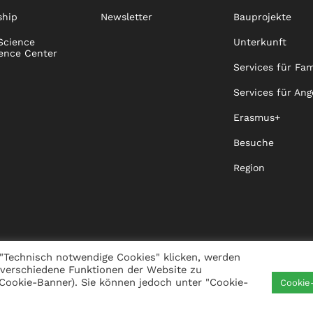
ship
Newsletter
Bauprojekte
Science
Unterkunft
ence Center
Services für Fam
Services für Ang
Erasmus+
Besuche
Region
"Technisch notwendige Cookies" klicken, werden
 verschiedene Funktionen der Website zu
s Cookie-Banner). Sie können jedoch unter "Cookie-
Cookie
IGKEIT
VISTA
XISTA
KONTAKT
WHISTLEBLO