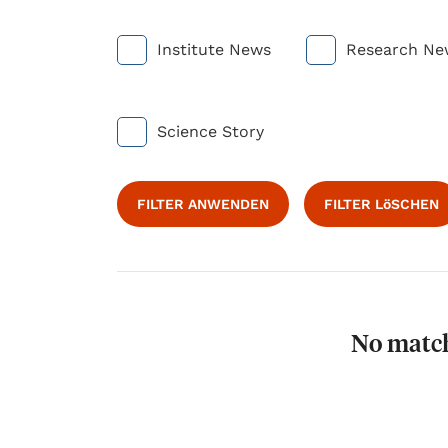
Institute News
Research Ne
Science Story
FILTER ANWENDEN
FILTER LöSCHEN
No match