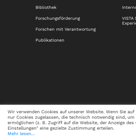
Bibliothek
Intern
Forschungsförderung
VISTA 
Experi
Forschen mit Verantwortung
Publikationen
Wir verwenden Cookies auf unserer Website. Wenn Sie auf 
nur Cookies zugelassen, die technisch notwendig sind, um
ermöglichen (z. B. Zugriff auf die Website, der Anzeige de
PRESSE
JOBS
SPENDEN
ALUMNI
NACHHALT
Einstellungen" eine gezielte Zustimmung erteilen.
Mehr lesen...