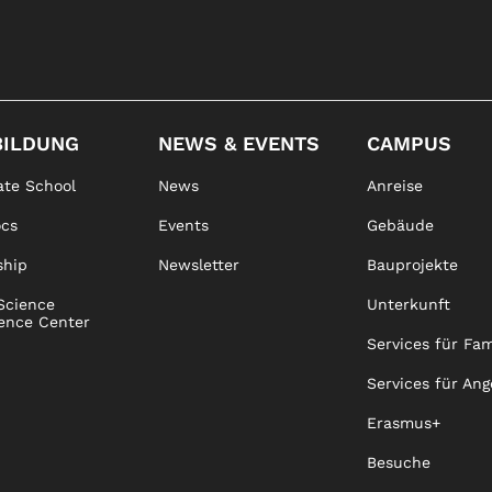
BILDUNG
NEWS & EVENTS
CAMPUS
te School
News
Anreise
ocs
Events
Gebäude
ship
Newsletter
Bauprojekte
Science
Unterkunft
ence Center
Services für Fam
Services für Ang
Erasmus+
Besuche