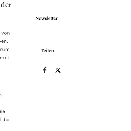
 der
Newsletter
 von
ben.
trum
Teilen
erst
t.
n
Sie
f der