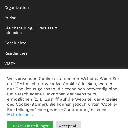
Organization
Preise
Gleichstellung, Diversität &
Inklusion
Geschichte
Residencies
VISTA
XISTA
Wir verwenden Cookies auf unserer Website. Wenn Sie
auf "Technisch notwendige Cookies" klicken, werden
BRIDGE Network
nur Cookies zugelassen, die technisch notwendig sind,
um verschiedene Funktionen der Website zu
Dokumente
ermöglichen (z. B. Zugriff auf die Website, der Anzeige
des Cookie-Banner). Sie können jedoch unter "Cookie-
Einstellungen" eine gezielte Zustimmung erteilen.
Mehr lesen...
KONTAKT
IMPRESSUM
Cookie-Einstellungen
Accept All