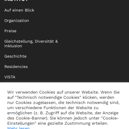
Auf einen Blick
Organization
Preise
Gleichstellung, Diversität &
Inklusion
Geschichte
Residencies
VISTA
XISTA
Wir verwenden Cookies auf unserer Website. Wenn Sie
auf "Technisch notwendige Cookies" klicken, werden
BRIDGE Network
nur Cookies zugelassen, die technisch notwendig sind,
um verschiedene Funktionen der Website zu
Dokumente
ermöglichen (z. B. Zugriff auf die Website, der Anzeige
des Cookie-Banner). Sie können jedoch unter "Cookie-
Einstellungen" eine gezielte Zustimmung erteilen.
Mehr lesen...