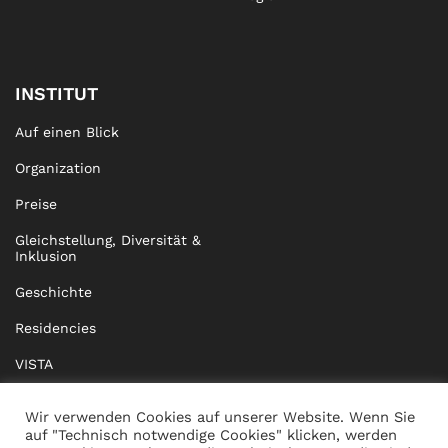
INSTITUT
Auf einen Blick
Organization
Preise
Gleichstellung, Diversität &
Inklusion
Geschichte
Residencies
VISTA
XISTA
Wir verwenden Cookies auf unserer Website. Wenn Sie
auf "Technisch notwendige Cookies" klicken, werden
BRIDGE Network