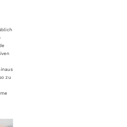
äblich
-
de
iven
hinaus
so zu
zyme