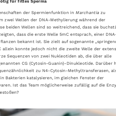
ötig für fittes Sperma
genschaften der Spermienfunktion in
Marchantia
zu
am zwei Wellen der DNA-Methylierung während der
e beiden Wellen sind so weitreichend, dass sie buchst
eigten, dass die erste Welle 5mC entsprach, einer DNA
Pflanzen bekannt ist. Sie zielt auf sogenannte „springen
allein konnte jedoch nicht die zweite Welle der extens
urze Sequenzen von zwei Nukleotiden ab, die über alle
ogenannten CG (Cytosin-Guanin)-Dinukleotide. Darüber 
quenzähnlichkeit zu N4-Cytosin-Methyltransferasen, al
n Bakterien katalysieren, im gleichen Fenster der
aren. Ist das Team möglicherweise zufällig auf die En
gestoßen?