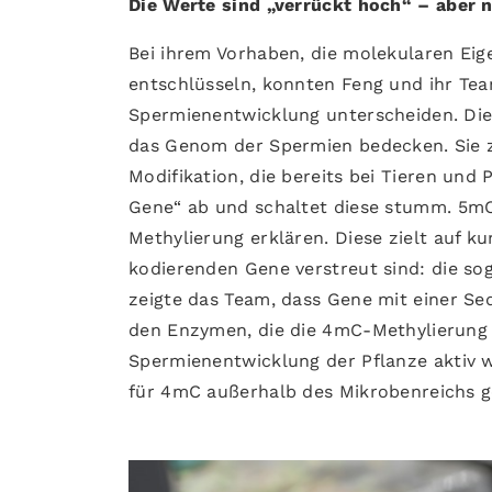
Die Werte sind „verrückt hoch“ – aber n
Bei ihrem Vorhaben, die molekularen Ei
entschlüsseln, konnten Feng und ihr Te
Spermienentwicklung unterscheiden. Dies
das Genom der Spermien bedecken. Sie z
Modifikation, die bereits bei Tieren und 
Gene“ ab und schaltet diese stumm. 5mC 
Methylierung erklären. Diese zielt auf k
kodierenden Gene verstreut sind: die s
zeigte das Team, dass Gene mit einer Se
den Enzymen, die die 4mC-Methylierung i
Spermienentwicklung der Pflanze aktiv w
für 4mC außerhalb des Mikrobenreichs 