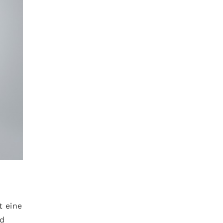
t eine
nd