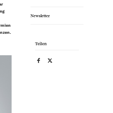
ar
eng
Newsletter
rmien
anzen.
Teilen