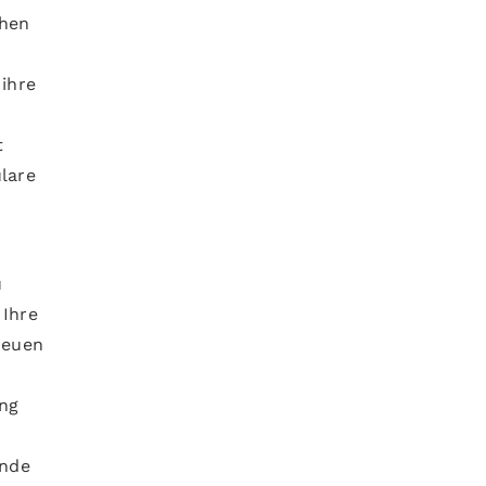
chen
 ihre
t
lare
u
 Ihre
neuen
ung
unde