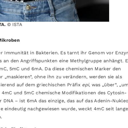
STA.
© ISTA
 Mikroben
r Immunität in Bakterien. Es tarnt ihr Genom vor Enzy
 an den Angriffspunkten eine Methylgruppe anhängt. Es
4mC, 5mC und 6mA. Da diese chemischen Marker den
 „maskieren“, ohne ihn zu verändern, werden sie als
ierend auf dem griechischen Präfix
epi
, was „über“, „u
d 4mC und 5mC chemische Modifikationen des Cytosin-
er DNA – ist 6mA das einzige, das auf das Adenin-Nukleo
 nie eindeutig nachgewiesen wurde, weckt 4mC seit lang
.