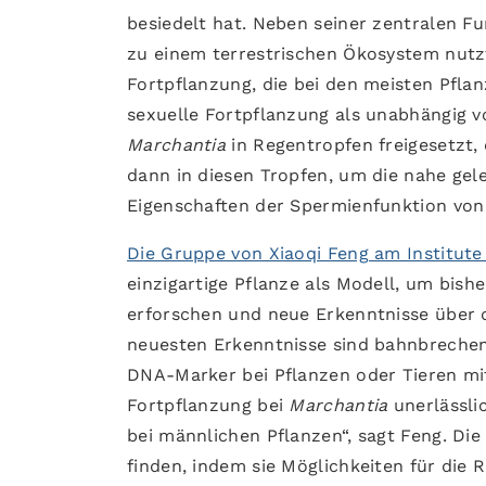
besiedelt hat. Neben seiner zentralen 
zu einem terrestrischen Ökosystem nut
Fortpflanzung, die bei den meisten Pfla
sexuelle Fortpflanzung als unabhängig 
Marchantia
in Regentropfen freigesetzt, 
dann in diesen Tropfen, um die nahe gel
Eigenschaften der Spermienfunktion vo
Die Gruppe von Xiaoqi Feng am Institute
einzigartige Pflanze als Modell, um bis
erforschen und neue Erkenntnisse über d
neuesten Erkenntnisse sind bahnbrechend
DNA-Marker bei Pflanzen oder Tieren mit 
Fortpflanzung bei
Marchantia
unerlässli
bei männlichen Pflanzen“, sagt Feng. Di
finden, indem sie Möglichkeiten für die