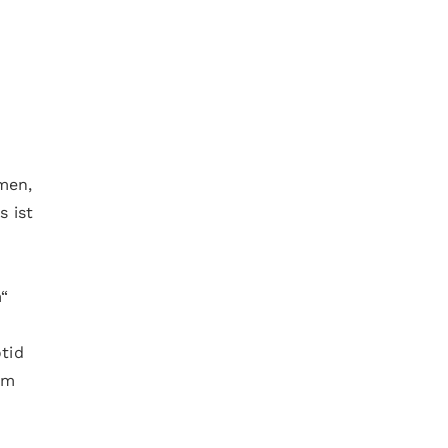
men,
 ist
m“
tid
em