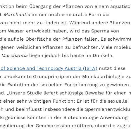
Funktion beim Übergang der Pflanzen von einem aquatis
zt
Marchantia
immer noch eine uralte Form der
nzen nicht mehr zu finden ist. Während andere Pflanzen
vom Wasser entwickelt haben, wird das Sperma von
die auf die Oberfläche der Pflanzen fallen. Es schwimm
egenen weiblichen Pflanzen zu befruchten. Viele moleku
n
Marchantia
liegen jedoch bis heute im Dunkeln.
 of Science and Technology Austria (ISTA)
nutzt diese
her unbekannte Grundprinzipien der Molekularbiologie z
ie Evolution der sexuellen Fortpflanzung zu gewinnen.
. „Unsere Studie liefert schlüssige Beweise für einen 
einer sehr wichtigen Funktion: Er ist für die sexuelle
ch und beeinflusst insbesondere die Spermienentwickl
e Ergebnisse könnten in der Biotechnologie Anwendung
 Regulierung der Genexpression eröffnen, ohne die zugr