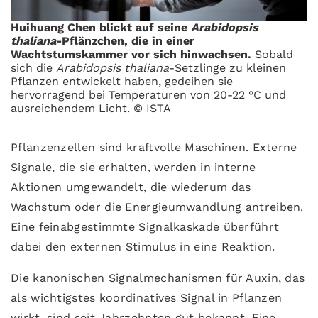
Huihuang Chen blickt auf seine
Arabidopsis
thaliana
-Pflänzchen, die in einer
Wachtstumskammer vor sich hinwachsen.
Sobald
sich die
Arabidopsis thaliana
-Setzlinge zu kleinen
Pflanzen entwickelt haben, gedeihen sie
hervorragend bei Temperaturen von 20-22 °C und
ausreichendem Licht. © ISTA
Pflanzenzellen sind kraftvolle Maschinen. Externe
Signale, die sie erhalten, werden in interne
Aktionen umgewandelt, die wiederum das
Wachstum oder die Energieumwandlung antreiben.
Eine feinabgestimmte Signalkaskade überführt
dabei den externen Stimulus in eine Reaktion.
Die kanonischen Signalmechanismen für Auxin, das
als wichtigstes koordinatives Signal in Pflanzen
wirkt, sind seit Jahrzehnten gut bekannt. Eine