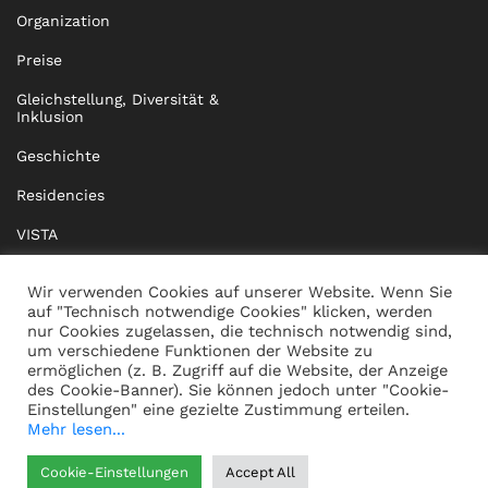
Organization
Preise
Gleichstellung, Diversität &
Inklusion
Geschichte
Residencies
VISTA
XISTA
Wir verwenden Cookies auf unserer Website. Wenn Sie
auf "Technisch notwendige Cookies" klicken, werden
BRIDGE Network
nur Cookies zugelassen, die technisch notwendig sind,
um verschiedene Funktionen der Website zu
Dokumente
ermöglichen (z. B. Zugriff auf die Website, der Anzeige
des Cookie-Banner). Sie können jedoch unter "Cookie-
Einstellungen" eine gezielte Zustimmung erteilen.
Mehr lesen...
KONTAKT
IMPRESSUM
Cookie-Einstellungen
Accept All