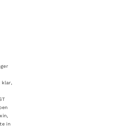
nger
 klar,
IST
aben
xin,
te in