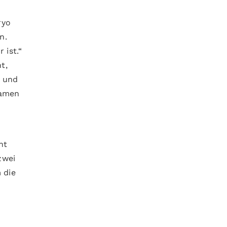
ryo
n.
 ist.“
t,
e und
Samen
ht
zwei
 die