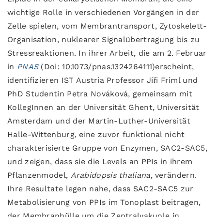
wichtige Rolle in verschiedenen Vorgängen in der
Zelle spielen, vom Membrantransport, Zytoskelett-
Organisation, nuklearer Signalübertragung bis zu
Stressreaktionen. In ihrer Arbeit, die am 2. Februar
in
PNAS
(Doi: 10.1073/pnas.1324264111)erscheint,
identifizieren IST Austria Professor Jiři Friml und
PhD Studentin Petra Nováková, gemeinsam mit
KollegInnen an der Universität Ghent, Universität
Amsterdam und der Martin-Luther-Universität
Halle-Wittenburg, eine zuvor funktional nicht
charakterisierte Gruppe von Enzymen, SAC2-SAC5,
und zeigen, dass sie die Levels an PPIs in ihrem
Pflanzenmodel,
Arabidopsis thaliana
, verändern.
Ihre Resultate legen nahe, dass SAC2-SAC5 zur
Metabolisierung von PPIs im Tonoplast beitragen,
der Membranhülle um die Zentralvakuole in