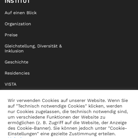
INSTITUT
Auf einen Blick
Organization
Preise
Gleichstellung, Diversität &
Inklusion
Geschichte
Residencies
VISTA
XISTA
Wir verwenden Cookies auf unserer Website. Wenn Sie
auf "Technisch notwendige Cookies" klicken, werden
BRIDGE Network
nur Cookies zugelassen, die technisch notwendig sind,
um verschiedene Funktionen der Website zu
Dokumente
ermöglichen (z. B. Zugriff auf die Website, der Anzeige
des Cookie-Banner). Sie können jedoch unter "Cookie-
Einstellungen" eine gezielte Zustimmung erteilen.