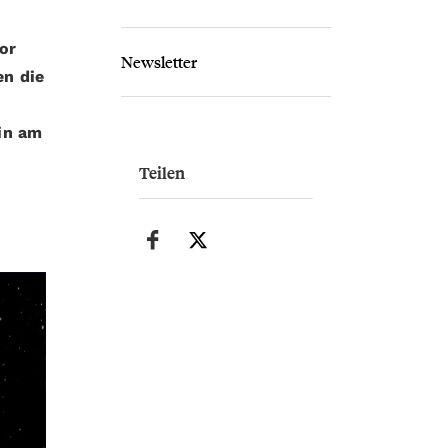
or
Newsletter
en die
m
rin am
Teilen