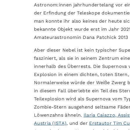
Astronom:innen jahrhundertelang vor ein 
der Erfindung der Teleskope dokumentier
man konnte ihr also keines der heute si
bekannte Objekt wurde erst im Jahr 2021
Amateurastronomin Dana Patchick 2013 en
Aber dieser Nebel ist kein typischer Su
fasziniert, als sie in seinem Zentrum e
innerhalb des Überrests. Die Supernova v
Explosion in einem dichten, toten Ster
Normalerweise würde der Weiße Zwerg bei
in diesem Fall überlebte ein Teil des Ste
Teilexplosion wird als Supernova vom Typ
Zombie-Stern ausgehend seltsame Fäden 
Löwenzahns ähneln.
Ilaria Caiazzo, Ass
Austria (ISTA)
, und der
Erstautor Tim C