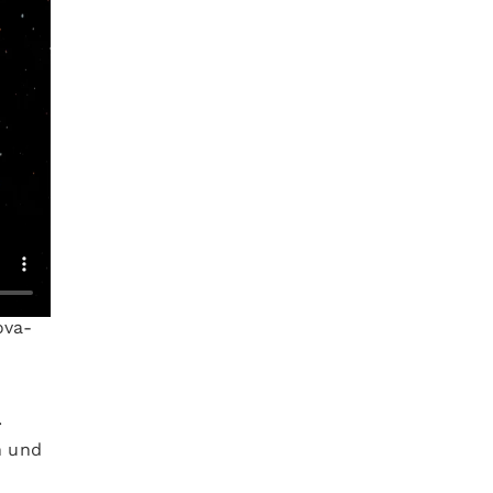
ova-
.
n und