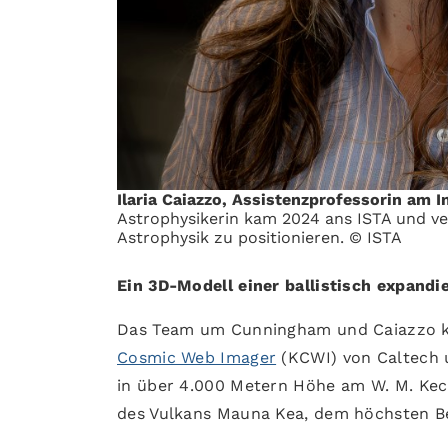
Ilaria Caiazzo, Assistenzprofessorin am I
Astrophysikerin kam 2024 ans ISTA und verf
Astrophysik zu positionieren. © ISTA
Ein 3D-Modell einer ballistisch expand
Das Team um Cunningham und Caiazzo k
Cosmic Web Imager
(KCWI) von Caltech u
in über 4.000 Metern Höhe am W. M. Keck
des Vulkans Mauna Kea, dem höchsten Be