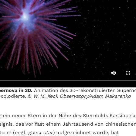
pernova in 3D.
Animation des 3D-rekonstruierten Supern
explodierte. ©
W. M. Keck Observatory/Adam Makarenko
 ein neuer Stern in der Nähe des Sternbilds Kassiopeia
eignis, das vor fast einem Jahrtausend von chinesische
tern“ (engl.
guest star
) aufgezeichnet wurde, hat