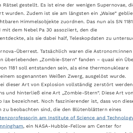
Rätsel gestellt. Es ist eine der wenigen Supernovae, di
t wurden. Zudem ist sie am längsten ein „Waise“ gebli
chtbaren Himmelsobjekte zuordnen. Das nun als SN 1181
 mit dem Nebel Pa 30 assoziiert, den die
tdeckte, als sie dabei half, Teleskopdaten zu untersu
pernova-Überrest. Tatsächlich waren die Astronom:innen
inen überlebenden „Zombie-Stern“ fanden – quasi ein Üb
on 1181 soll entstanden sein, als eine thermonukleare
n, einem sogenannten Weißen Zwerg, ausgelöst wurde.
 dieser Art von Explosion vollständig zerstört werden
rns und hinterließ eine Art „Zombie-Stern“. Diese Art vo
 Iax bezeichnet. Noch faszinierender ist, dass von die
zu beobachten sind, die den Blütenblättern eines
istenzprofessorin am Institute of Science and Technolog
unningham
, ein NASA-Hubble-Fellow am Center for