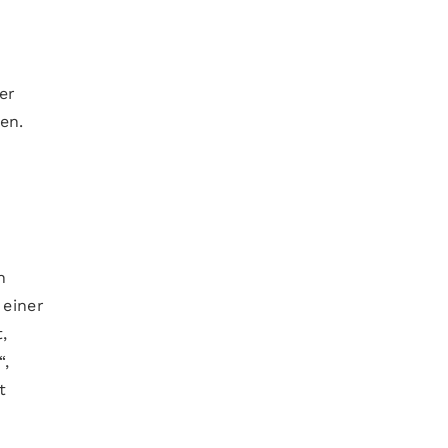
,
er
en.
n
 einer
,
“,
t