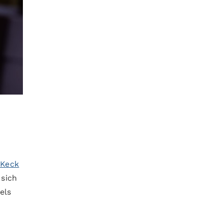
s
Keck
 sich
els