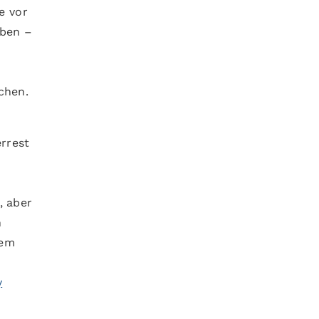
e vor
eben –
chen.
errest
, aber
n
sem
y