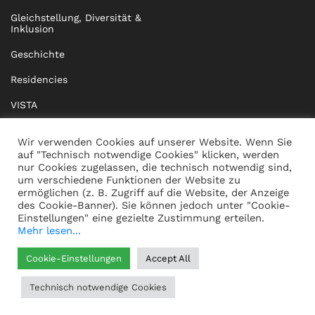
Gleichstellung, Diversität &
Inklusion
Geschichte
Residencies
VISTA
XISTA
Wir verwenden Cookies auf unserer Website. Wenn Sie
auf "Technisch notwendige Cookies" klicken, werden
BRIDGE Network
nur Cookies zugelassen, die technisch notwendig sind,
um verschiedene Funktionen der Website zu
Dokumente
ermöglichen (z. B. Zugriff auf die Website, der Anzeige
des Cookie-Banner). Sie können jedoch unter "Cookie-
Einstellungen" eine gezielte Zustimmung erteilen.
Mehr lesen...
KONTAKT
IMPRESSUM
Cookie-Einstellungen
Accept All
WHISTLEBLOWING
DATENSCHUTZ
Technisch notwendige Cookies
HILFE
AGB