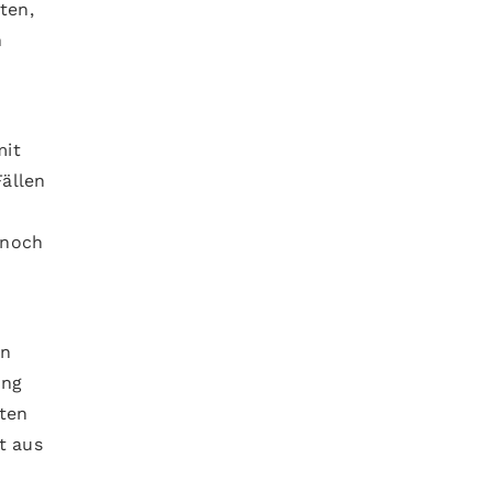
ten,
n
mit
ällen
 noch
en
ung
ten
t aus