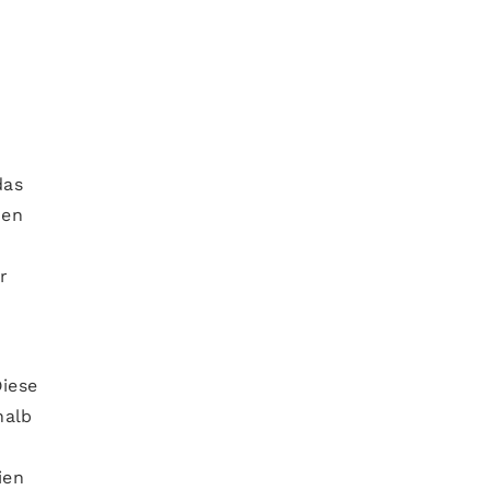
das
hen
r
iese
halb
ien