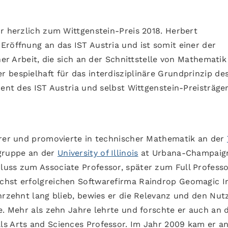
r herzlich zum Wittgenstein-Preis 2018. Herbert
Eröffnung an das IST Austria und ist somit einer der
ner Arbeit, die sich an der Schnittstelle von Mathemati
 bespielhaft für das interdisziplinäre Grundprinzip de
ent des IST Austria und selbst Wittgenstein-Preisträger
irer und promovierte in technischer Mathematik an der
sgruppe an der
University of Illinois
at Urbana-Champaig
uss zum Associate Professor, später zum Full Profess
chst erfolgreichen Softwarefirma Raindrop Geomagic I
hrzehnt lang blieb, bewies er die Relevanz und den Nut
e. Mehr als zehn Jahre lehrte und forschte er auch an 
als Arts and Sciences Professor. Im Jahr 2009 kam er a