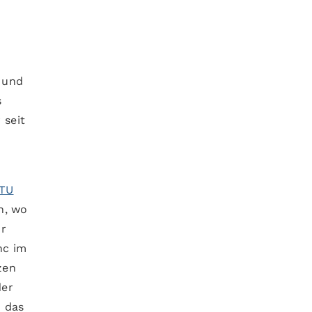
k und
s
 seit
TU
n, wo
or
nc im
zen
der
n das