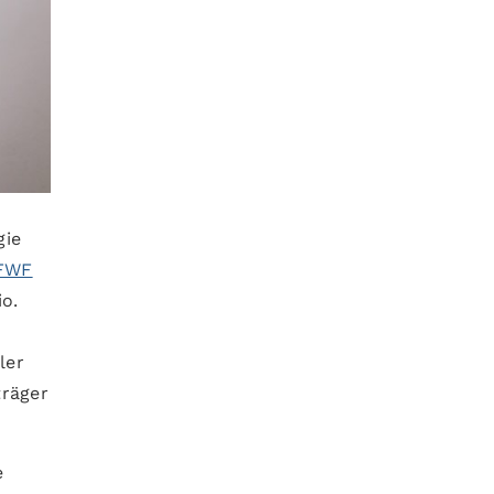
gie
FWF
o.
ler
träger
e