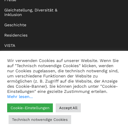
Gleichstellung, Diversität &
Inklusion
Geschichte
Residencies
VISTA
XISTA
Wir verwenden Cookies auf unserer Website. Wenn Sie
auf "Technisch notwendige Cookies" klicken, werden
BRIDGE Network
nur Cookies zugelassen, die technisch notwendig sind,
um verschiedene Funktionen der Website zu
Dokumente
ermöglichen (z. B. Zugriff auf die Website, der Anzeige
des Cookie-Banner). Sie können jedoch unter "Cookie-
Einstellungen" eine gezielte Zustimmung erteilen.
Mehr lesen...
KONTAKT
IMPRESSUM
Cookie-Einstellungen
Accept All
WHISTLEBLOWING
DATENSCHUTZ
Technisch notwendige Cookies
HILFE
AGB