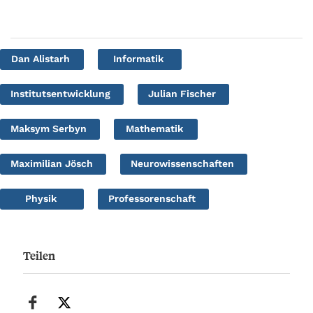
Dan Alistarh
Informatik
Institutsentwicklung
Julian Fischer
Maksym Serbyn
Mathematik
Maximilian Jösch
Neurowissenschaften
Physik
Professorenschaft
Teilen