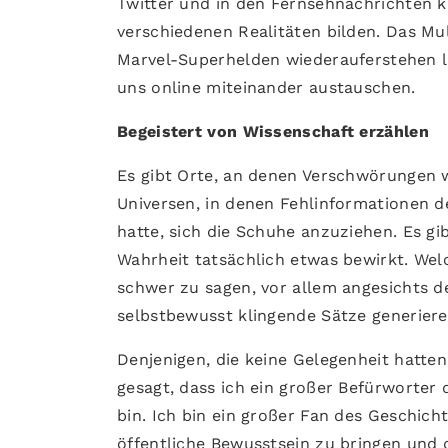
Twitter und in den Fernsehnachrichten ka
verschiedenen Realitäten bilden. Das Mu
Marvel-Superhelden wiederauferstehen läs
uns online miteinander austauschen.
Begeistert von Wissenschaft erzählen
Es gibt Orte, an denen Verschwörungen 
Universen, in denen Fehlinformationen d
hatte, sich die Schuhe anzuziehen. Es g
Wahrheit tatsächlich etwas bewirkt. Welc
schwer zu sagen, vor allem angesichts de
selbstbewusst klingende Sätze generier
Denjenigen, die keine Gelegenheit hatte
gesagt, dass ich ein großer Befürworter
bin. Ich bin ein großer Fan des Geschic
öffentliche Bewusstsein zu bringen und 