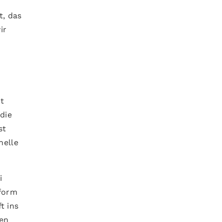
t, das
ir
t
die
st
nelle
i
gform
t ins
ten