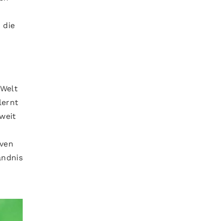
 die
 Welt
lernt
 weit
iven
ändnis