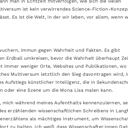
nn man in Echtzeit mitverfolgen, wie sich die vielen
ltiversum ist kein verwirrendes Science-Fiction-Konzep
st. Es ist die Welt, in der wir leben, vor allem, wenn w
wuchern, immun gegen Wahrheit und Fakten. Es gibt
en Erdball umkreisen, bevor die Wahrheit überhaupt Zei
ibt immer weniger Orte, Websites und Publikationen, wo 
hes Multiversum letztlich den Sieg davontragen wird, i
s Aufstiegs künstlicher Intelligenz, die in Sekundensch
en oder eine Szene um die Mona Lisa malen kann.
n, mich während meines Aufenthalts kennenzulernen, se
 des erzählenden wissenschaftlichen Schreibens in Lan
htenerzählens als mächtiges Instrument, um Wissenschaf
dort zu halten. Ich weiß, dass Wissenschafter:innen Da