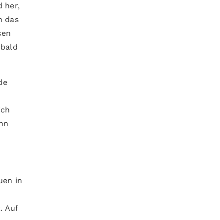
 her,
h das
sen
 bald
de
ich
ann
uen in
. Auf