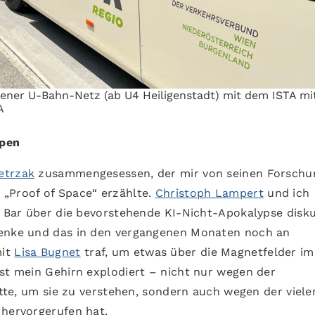
ener U-Bahn-Netz (ab U4 Heiligenstadt) mit dem ISTA mi
A
ppen
etrzak
zusammengesessen, der mir von seinen Forschu
 „Proof of Space“ erzählte.
Christoph Lampert
und ich
r Bar über die bevorstehende KI-Nicht-Apokalypse disku
denke und das in den vergangenen Monaten noch an
mit
Lisa Bugnet
traf, um etwas über die Magnetfelder im
ist mein Gehirn explodiert – nicht nur wegen der
hatte, um sie zu verstehen, sondern auch wegen der viele
 hervorgerufen hat.