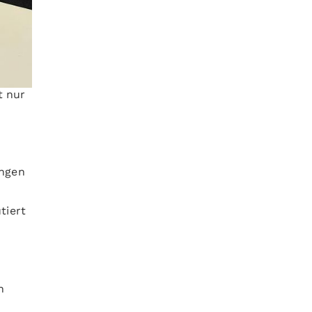
t nur
ngen
tiert
n