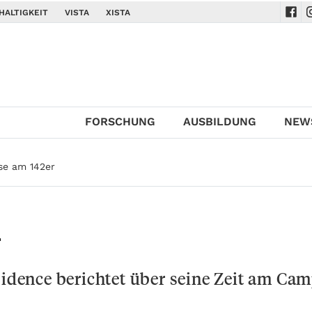
HALTIGKEIT
VISTA
XISTA
Navi
N
FORSCHUNG
AUSBILDUNG
NEW
se am 142er
r
sidence berichtet über seine Zeit am Ca