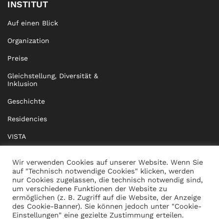
INSTITUT
Auf einen Blick
Organization
Preise
Gleichstellung, Diversität &
Inklusion
Geschichte
Residencies
VISTA
XISTA
Wir verwenden Cookies auf unserer Website. Wenn Sie
auf "Technisch notwendige Cookies" klicken, werden
BRIDGE Network
nur Cookies zugelassen, die technisch notwendig sind,
um verschiedene Funktionen der Website zu
Dokumente
ermöglichen (z. B. Zugriff auf die Website, der Anzeige
des Cookie-Banner). Sie können jedoch unter "Cookie-
Einstellungen" eine gezielte Zustimmung erteilen.