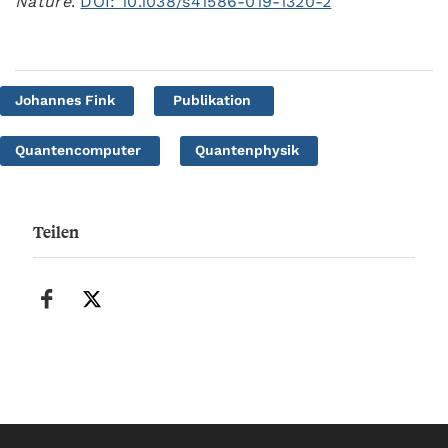
Nature
.
DOI: 10.1038/s41586-019-1320-2
Johannes Fink
Publikation
Quantencomputer
Quantenphysik
Teilen