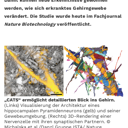
Damit können neue Erkenntnisse gewonnen
werden, wie sich erkranktes Gehirngewebe
verändert. Die Studie wurde heute im Fachjournal
Nature Biotechnology
veröffentlicht.
„CATS“ ermöglicht detaillierten Blick ins Gehirn.
(Links) Visualisierung der Architektur eines
hippocampalen Pyramidenneurons (gelb) und seiner
Gewebeumgebung. (Rechts) 3D-Rendering einer
Nervenzelle mit ihren synaptischen Partnern. ©
Michalska et al./Danzl Gruppe ISTA/ Nature