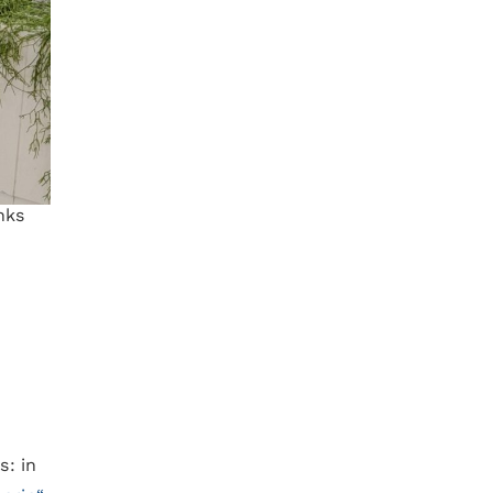
nks
: in