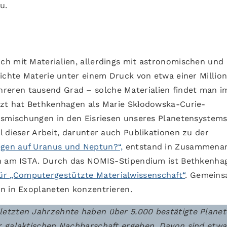
u.
h mit Materialien, allerdings mit astronomischen und 
dichte Materie unter einem Druck von etwa einer Millio
eren tausend Grad – solche Materialien findet man i
tzt hat Bethkenhagen als Marie Skłodowska-Curie-
nsmischungen in den Eisriesen unseres Planetensystem
 dieser Arbeit, darunter auch Publikationen zu der
egen auf Uranus und Neptun?“,
entstand in Zusammenar
in am ISTA. Durch das NOMIS-Stipendium ist Bethkenha
r „Computergestützte Materialwissenschaft“
. Gemein
n in Exoplaneten konzentrieren.
etzten Jahrzehnte haben über 5.000 bestätigte Plane
r galaktischen Nachbarschaft ergeben. Davon sind etw