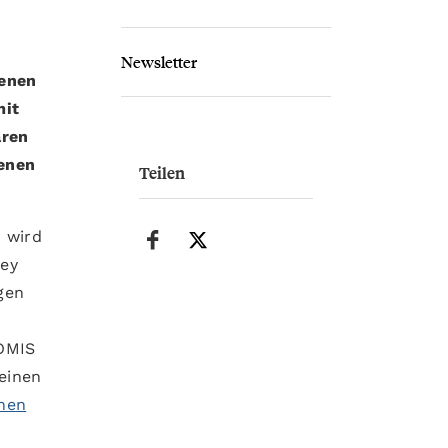
Newsletter
denen
mit
ären
enen
Teilen
 wird
rey
gen
NOMIS
einen
nen