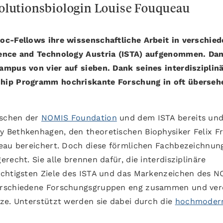
lutionsbiologin Louise Fouqueau
oc-Fellows ihre wissenschaftliche Arbeit in verschie
ience and Technology Austria (ISTA) aufgenommen. Da
ampus von vier auf sieben. Dank seines interdisziplin
ship Programm hochriskante Forschung in oft überseh
ischen der
NOMIS Foundation
und dem ISTA bereits und
 Bethkenhagen, den theoretischen Biophysiker Felix F
ueau bereichert. Doch diese förmlichen Fachbezeichnun
recht. Sie alle brennen dafür, die interdisziplinäre
ichtigsten Ziele des ISTA und das Markenzeichen des 
erschiedene Forschungsgruppen eng zusammen und ver
ze. Unterstützt werden sie dabei durch die
hochmoder