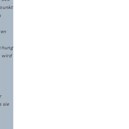
rpunkt
u
ten
ichung
 wird
r
 sie