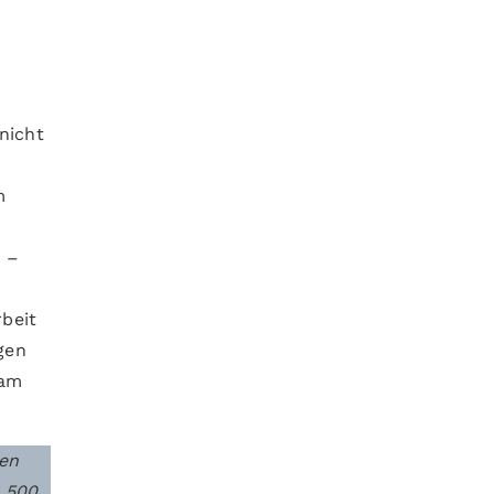
nicht
n
m
s –
beit
gen
sam
ten
a 500