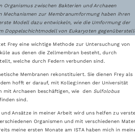
en Organismus zwischen Bakterien und Archaeen
chen Mechanismen zur Membranumformung haben ihren
 erste Modell dazu entwickeln, wie die Umformung der
 Doppelschichtmodell von Eukaryoten gegenüberstell
tet Frey eine wichtige Methode zur Untersuchung von
küle aus denen die Zellmembran besteht, durch
tellt, welche durch Federn verbunden sind.
tische Membranen rekonstituiert. Sie dienen Frey als
em hofft er darauf, mit Kolleg:innen der Universität
h mit Archaeen beschäftigen, wie den
Sulfolobus
 finden sind.
 und Ansätze in meiner Arbeit wird uns helfen zu verst
 verschiedenen Organismen und mit verschiedenen Mater
ereits meine ersten Monate am ISTA haben mich in mein