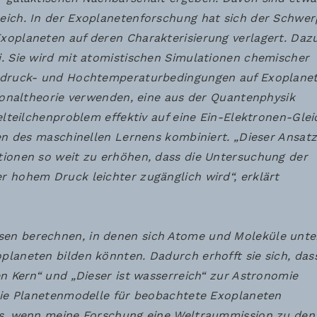
eich. In der Exoplanetenforschung hat sich der Schwe
xoplaneten auf deren Charakterisierung verlagert. Daz
. Sie wird mit atomistischen Simulationen chemischer
chdruck- und Hochtemperaturbedingungen auf Exoplane
tionaltheorie verwenden, eine aus der Quantenphysik
elteilchenproblem effektiv auf eine Ein-Elektronen-Gle
ken des maschinellen Lernens kombiniert. „Dieser Ansatz
tionen so weit zu erhöhen, dass die Untersuchung der
 hohem Druck leichter zugänglich wird“, erklärt
en berechnen, in denen sich Atome und Moleküle unte
laneten bilden könnten. Dadurch erhofft sie sich, dass
n Kern“ und „Dieser ist wasserreich“ zur Astronomie
sie Planetenmodelle für beobachtete Exoplaneten
es, wenn meine Forschung eine Weltraummission zu den