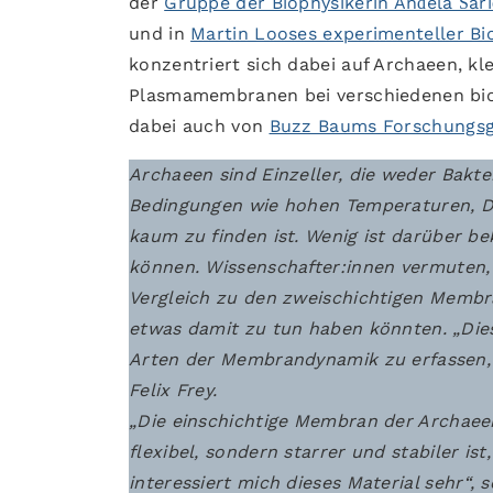
der
Gruppe der Biophysikerin Anđela Šar
und in
Martin Looses experimenteller Bi
konzentriert sich dabei auf Archaeen, kl
Plasmamembranen bei verschiedenen bio
dabei auch von
Buzz Baums Forschungsgr
Archaeen sind Einzeller, die weder Bakte
Bedingungen wie hohen Temperaturen, D
kaum zu finden ist. Wenig ist darüber b
können. Wissenschafter:innen vermuten,
Vergleich zu den zweischichtigen Membra
etwas damit zu tun haben könnten. „Dies
Arten der Membrandynamik zu erfassen, d
Felix Frey.
„Die einschichtige Membran der Archaeen
flexibel, sondern starrer und stabiler i
interessiert mich dieses Material sehr“, s