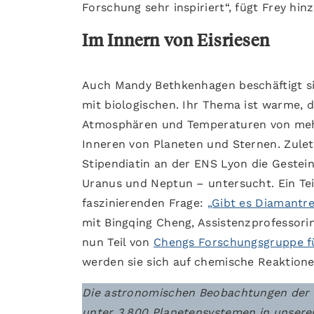
Forschung sehr inspiriert“, fügt Frey hinz
Im Innern von Eisriesen
Auch Mandy Bethkenhagen beschäftigt sic
mit biologischen. Ihr Thema ist warme, 
Atmosphären und Temperaturen von mehr
Inneren von Planeten und Sternen. Zule
Stipendiatin an der ENS Lyon die Gestei
Uranus und Neptun – untersucht. Ein Teil
faszinierenden Frage:
„Gibt es Diamantr
mit Bingqing Cheng, Assistenzprofessor
nun Teil von
Chengs Forschungsgruppe fü
werden sie sich auf chemische Reaktione
Die astronomischen Beobachtungen der l
unter 3.800 Planetensystemen in unsere