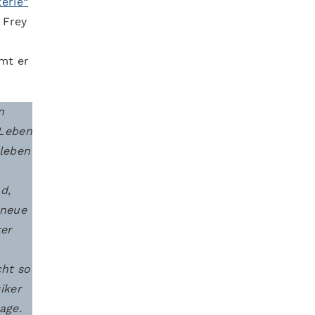
erie“
. Frey
mt er
n
 Leben
rleben
d,
 neue
ker
cht so
iker
age.