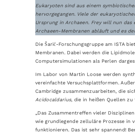
Eukaryoten sind aus einem symbiotisch
hervorgegangen. Viele der eukaryotis
Ursprung in Archaeen. Frey will nun das
Archaeen-Membranen abläuft und es dem
Die Šarić-Forschungsgruppe am ISTA bie
Membranen. Dabei werden die Lipidmole
Computersimulationen als Perlen darges
Im Labor von Martin Loose werden synthe
vereinfachte Versuchsplattformen. Außerd
Cambridge zusammenzuarbeiten, die sic
Acidocaldarius
, die in heißen Quellen zu
„Das Zusammentreffen vieler Disziplinen
wie grundlegende zelluläre Prozesse in
funktionieren. Das ist sehr spannend! B