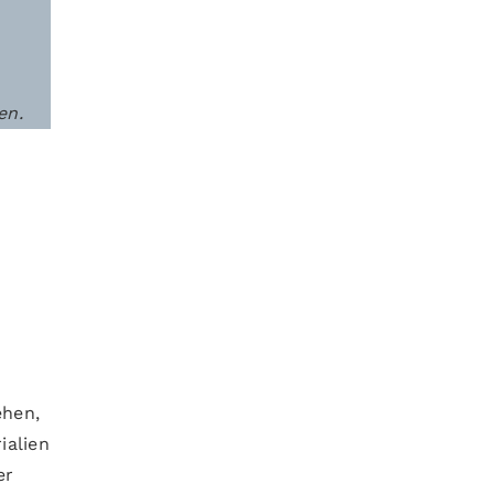
en.
ehen,
ialien
er