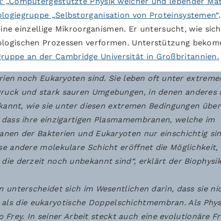
ić „Computergestützte Physik weicher und lebender Mat
ologiegruppe „Selbstorganisation von Proteinsystemen“
eine einzellige Mikroorganismen. Er untersucht, wie sich
logischen Prozessen verformen. Unterstützung bekom
uppe an der Cambridge Universität in Großbritannien.
rien noch Eukaryoten sind. Sie leben oft unter extreme
ruck und stark sauren Umgebungen, in denen anderes
ekannt, wie sie unter diesen extremen Bedingungen übe
 dass ihre einzigartigen Plasmamembranen, welche im
nen der Bakterien und Eukaryoten nur einschichtig sin
e andere molekulare Schicht eröffnet die Möglichkeit,
ie derzeit noch unbekannt sind“, erklärt der Biophysi
 unterscheidet sich im Wesentlichen darin, dass sie ni
st, als die eukaryotische Doppelschichtmembran. Als Phys
o Frey. In seiner Arbeit steckt auch eine evolutionäre Fr