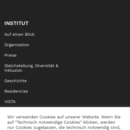
INSTITUT
Auf einen Blick
Organization
Preise
Gleichstellung, Diversität &
Inklusion
Geschichte
Residencies
VISTA
XISTA
Wir verwenden Cookies auf unserer Website. Wenn Sie
auf "Technisch notwendige Cookies" klicken, werden
BRIDGE Network
nur Cookies zugelassen, die technisch notwendig sind,