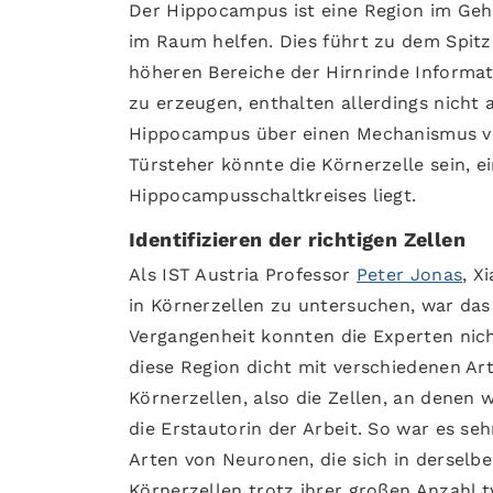
Der Hippocampus ist eine Region im Gehir
im Raum helfen. Dies führt zu dem Spit
höheren Bereiche der Hirnrinde Inform
zu erzeugen, enthalten allerdings nicht
Hippocampus über einen Mechanismus ver
Türsteher könnte die Körnerzelle sein, 
Hippocampusschaltkreises liegt.
Identifizieren der richtigen Zellen
Als IST Austria Professor
Peter Jonas
, X
in Körnerzellen zu untersuchen, war das 
Vergangenheit konnten die Experten nicht 
diese Region dicht mit verschiedenen Art
Körnerzellen, also die Zellen, an denen w
die Erstautorin der Arbeit. So war es seh
Arten von Neuronen, die sich in derselb
Körnerzellen trotz ihrer großen Anzahl t