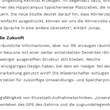
er Umgebung Aktivität erzeugen. Im Gegensatz dazu, sin
hen des Hippocampus typischerweise Platzzellen, die n
uern. Die neue Studie deutet darauf hin, dass Körnerzel
reinfacht ausgedrückt, können wir uns die Körnerzelle 
le Sprache in eine andere übersetzt“, erklärt Jonas.
die Zukunft
 räumliche Informationen, aber nur 5% erzeugen räuml
em Neurone mit einer weiter entwickelten Dendriten-St
eniger ausgereiften Struktur still blieben. Welche
inzigartiges Design haben, bei dem ein riesiger Teil de
verarbeitung genutzt wird? Die Wissenschafter schlugen 
erzellen für zukünftige Umwandlungs- und Speicherpro
ungsfähigkeit von Einzelzell-Aufnahmetechniken. „Unser
nnenleben des GPS des Gehirns und die zugrundeliegend