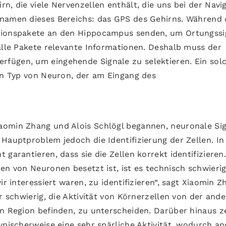
n, die viele Nervenzellen enthält, die uns bei der Navi
znamen dieses Bereichs: das GPS des Gehirns. Während 
ationspakete an den Hippocampus senden, um Ortungssi
 alle Pakete relevante Informationen. Deshalb muss der
fügen, um eingehende Signale zu selektieren. Ein sol
ein Typ von Neuron, der am Eingang des
iaomin Zhang und Alois Schlögl begannen, neuronale Si
Hauptproblem jedoch die Identifizierung der Zellen. In
garantieren, dass sie die Zellen korrekt identifizieren
en von Neuronen besetzt ist, ist es technisch schwierig
ir interessiert waren, zu identifizieren“, sagt Xiaomin Z
r schwierig, die Aktivität von Körnerzellen von der ande
en Region befinden, zu unterscheiden. Darüber hinaus z
ypischerweise eine sehr spärliche Aktivität, wodurch a