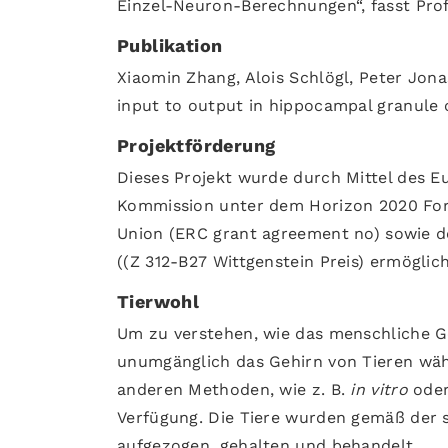
Einzel-Neuron-Berechnungen“, fasst Pro
Publikation
Xiaomin Zhang, Alois Schlögl, Peter Jonas
input to output in hippocampal granule 
Projektförderung
Dieses Projekt wurde durch Mittel des 
Kommission unter dem Horizon 2020 Fo
Union (ERC grant agreement no) sowie d
((Z 312-B27 Wittgenstein Preis) ermöglich
Tierwohl
Um zu verstehen, wie das menschliche Ge
unumgänglich das Gehirn von Tieren wä
anderen Methoden, wie z. B.
in vitro
ode
Verfügung. Die Tiere wurden gemäß der s
aufgezogen, gehalten und behandelt.