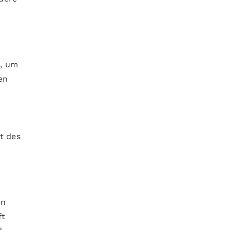
n, um
en
n
t des
en
ft