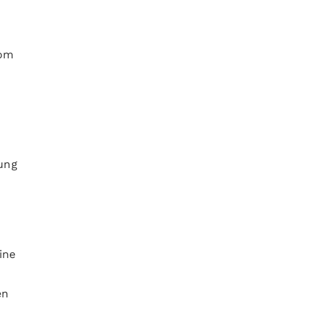
rom
ung
ine
en