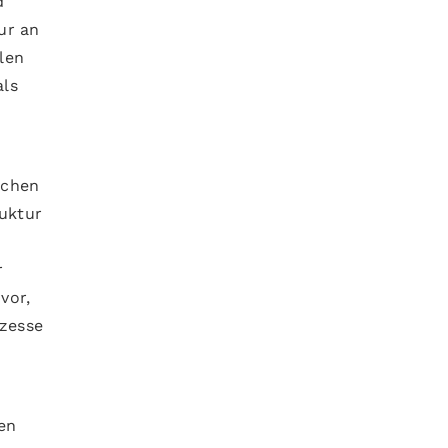
d
ur an
len
als
ichen
ruktur
r
vor,
zesse
e
en