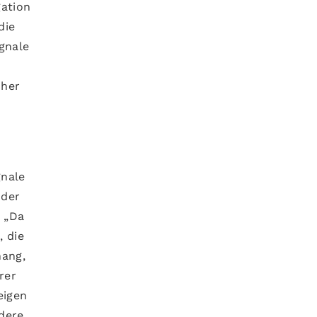
gation
die
gnale
cher
gnale
 der
. „Da
, die
hang,
rer
eigen
ndere