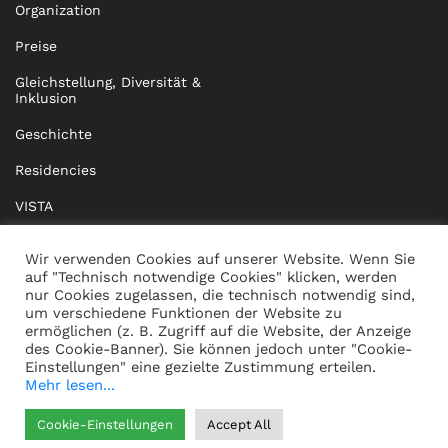
Organization
Preise
Gleichstellung, Diversität &
Inklusion
Geschichte
Residencies
VISTA
XISTA
Wir verwenden Cookies auf unserer Website. Wenn Sie
auf "Technisch notwendige Cookies" klicken, werden
BRIDGE Network
nur Cookies zugelassen, die technisch notwendig sind,
um verschiedene Funktionen der Website zu
Dokumente
ermöglichen (z. B. Zugriff auf die Website, der Anzeige
des Cookie-Banner). Sie können jedoch unter "Cookie-
Einstellungen" eine gezielte Zustimmung erteilen.
Mehr lesen...
KONTAKT
IMPRESSUM
Cookie-Einstellungen
Accept All
WHISTLEBLOWING
DATENSCHUTZ