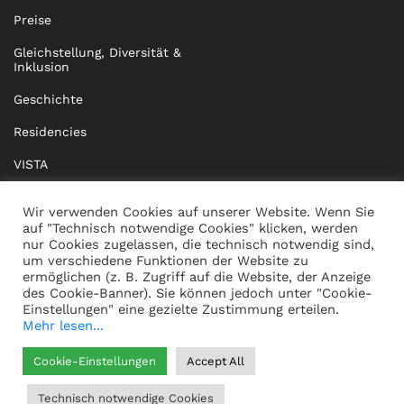
Preise
Gleichstellung, Diversität &
Inklusion
Geschichte
Residencies
VISTA
XISTA
Wir verwenden Cookies auf unserer Website. Wenn Sie
auf "Technisch notwendige Cookies" klicken, werden
BRIDGE Network
nur Cookies zugelassen, die technisch notwendig sind,
um verschiedene Funktionen der Website zu
Dokumente
ermöglichen (z. B. Zugriff auf die Website, der Anzeige
des Cookie-Banner). Sie können jedoch unter "Cookie-
Einstellungen" eine gezielte Zustimmung erteilen.
Mehr lesen...
KONTAKT
IMPRESSUM
Cookie-Einstellungen
Accept All
WHISTLEBLOWING
DATENSCHUTZ
Technisch notwendige Cookies