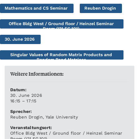
Mathematics and CS Seminar
Reuben Drogin
Office Bldg West / Ground floor / Heinzel Seminar
Room (I21.EG.101)
30. June 2026
Singular Values of Random Matrix Products and
Random Band Matrices
Weitere Informationen:
Datum:
30. June 2026
16:15 – 17:15
Sprecher:
Reuben Drogin, Yale University
Veranstaltungsort:
Office Bldg West / Ground floor / Heinzel Seminar
Room (I21.EG.101)