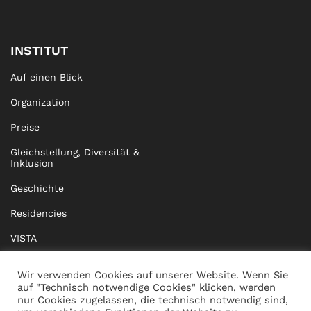
INSTITUT
Auf einen Blick
Organization
Preise
Gleichstellung, Diversität &
Inklusion
Geschichte
Residencies
VISTA
XISTA
Wir verwenden Cookies auf unserer Website. Wenn Sie
auf "Technisch notwendige Cookies" klicken, werden
BRIDGE Network
nur Cookies zugelassen, die technisch notwendig sind,