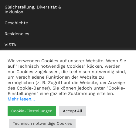
Gleichstellung, Diversität &
Inklusion
Geschichte
Residencies
VISTA
XISTA
Wir verwenden Cookies auf unserer Website. Wenn Sie
auf "Technisch notwendige Cookies" klicken, werden
BRIDGE Network
nur Cookies zugelassen, die technisch notwendig sind,
um verschiedene Funktionen der Website zu
Dokumente
ermöglichen (z. B. Zugriff auf die Website, der Anzeige
des Cookie-Banner). Sie können jedoch unter "Cookie-
Einstellungen" eine gezielte Zustimmung erteilen.
Mehr lesen...
KONTAKT
IMPRESSUM
Cookie-Einstellungen
Accept All
WHISTLEBLOWING
DATENSCHUTZ
Technisch notwendige Cookies
HILFE
AGB