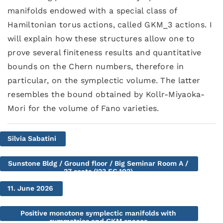
manifolds endowed with a special class of
Hamiltonian torus actions, called GKM_3 actions. I
will explain how these structures allow one to
prove several finiteness results and quantitative
bounds on the Chern numbers, therefore in
particular, on the symplectic volume. The latter
resembles the bound obtained by Kollr-Miyaoka-
Mori for the volume of Fano varieties.
Silvia Sabatini
Sunstone Bldg / Ground floor / Big Seminar Room A /
27 seats (I23.EG.102)
11. June 2026
Positive monotone symplectic manifolds with
symmetries and GKM spaces