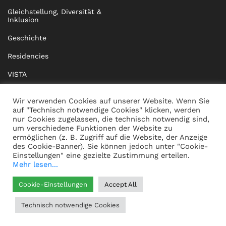
Gleichstellung, Diversität &
Inklusion
Geschichte
Residencies
VISTA
XISTA
Wir verwenden Cookies auf unserer Website. Wenn Sie
auf "Technisch notwendige Cookies" klicken, werden
BRIDGE Network
nur Cookies zugelassen, die technisch notwendig sind,
um verschiedene Funktionen der Website zu
Dokumente
ermöglichen (z. B. Zugriff auf die Website, der Anzeige
des Cookie-Banner). Sie können jedoch unter "Cookie-
Einstellungen" eine gezielte Zustimmung erteilen.
Mehr lesen...
KONTAKT
IMPRESSUM
Cookie-Einstellungen
Accept All
WHISTLEBLOWING
DATENSCHUTZ
Technisch notwendige Cookies
HILFE
AGB