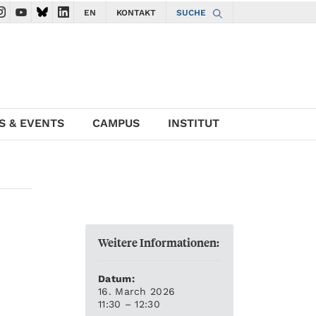
EN
KONTAKT
SUCHE
gate to ISTA Facebook account
avigate to ISTA Instagram account
Navigate to ISTA YouTube account
Navigate to ISTA Bluesky account
Navigate to ISTA LinkedIn account
S & EVENTS
CAMPUS
INSTITUT
Weitere Informationen:
Datum:
16. March 2026
11:30 – 12:30