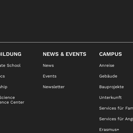
BILDUNG
NEWS & EVENTS
CAMPUS
te School
News
Anreise
ocs
Events
Gebäude
ship
Newsletter
Bauprojekte
Science
Unterkunft
ence Center
Services für Fam
Services für Ang
Erasmus+