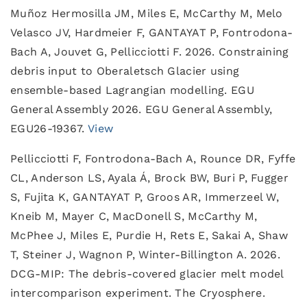
Muñoz Hermosilla JM, Miles E, McCarthy M, Melo
Velasco JV, Hardmeier F, GANTAYAT P, Fontrodona-
Bach A, Jouvet G, Pellicciotti F. 2026. Constraining
debris input to Oberaletsch Glacier using
ensemble-based Lagrangian modelling. EGU
General Assembly 2026. EGU General Assembly,
EGU26-19367.
View
Pellicciotti F, Fontrodona-Bach A, Rounce DR, Fyffe
CL, Anderson LS, Ayala Á, Brock BW, Buri P, Fugger
S, Fujita K, GANTAYAT P, Groos AR, Immerzeel W,
Kneib M, Mayer C, MacDonell S, McCarthy M,
McPhee J, Miles E, Purdie H, Rets E, Sakai A, Shaw
T, Steiner J, Wagnon P, Winter-Billington A. 2026.
DCG-MIP: The debris-covered glacier melt model
intercomparison experiment. The Cryosphere.