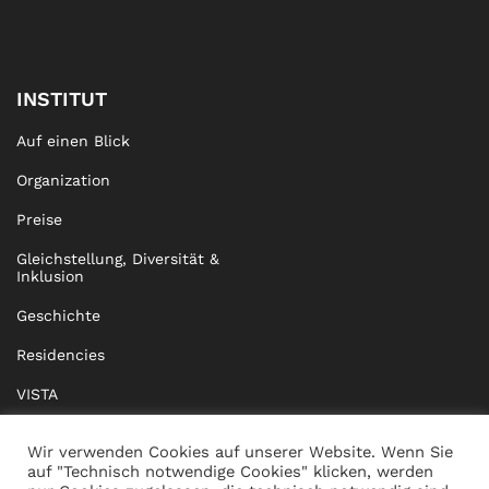
INSTITUT
Auf einen Blick
Organization
Preise
Gleichstellung, Diversität &
Inklusion
Geschichte
Residencies
VISTA
XISTA
Wir verwenden Cookies auf unserer Website. Wenn Sie
auf "Technisch notwendige Cookies" klicken, werden
BRIDGE Network