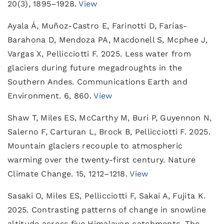
20(3), 1895–1928.
View
Ayala Á, Muñoz-Castro E, Farinotti D, Farías-
Barahona D, Mendoza PA, Macdonell S, Mcphee J,
Vargas X, Pellicciotti F. 2025. Less water from
glaciers during future megadroughts in the
Southern Andes. Communications Earth and
Environment. 6, 860.
View
Shaw T, Miles ES, McCarthy M, Buri P, Guyennon N,
Salerno F, Carturan L, Brock B, Pellicciotti F. 2025.
Mountain glaciers recouple to atmospheric
warming over the twenty-first century. Nature
Climate Change. 15, 1212–1218.
View
Sasaki O, Miles ES, Pellicciotti F, Sakai A, Fujita K.
2025. Contrasting patterns of change in snowline
altitude across five Himalayan catchments. The