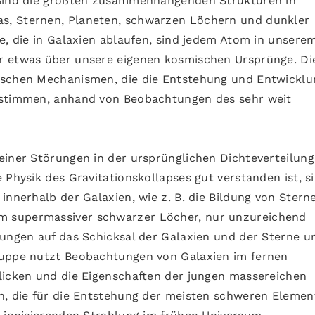
 sind die größten zusammenhängenden Strukturen in
s, Sternen, Planeten, schwarzen Löchern und dunkler
e, die in Galaxien ablaufen, sind jedem Atom in unsere
r etwas über unsere eigenen kosmischen Ursprünge. Di
ischen Mechanismen, die die Entstehung und Entwicklu
estimmen, anhand von Beobachtungen des sehr weit
einer Störungen in der ursprünglichen Dichteverteilung,
 Physik des Gravitationskollapses gut verstanden ist, s
innerhalb der Galaxien, wie z. B. die Bildung von Stern
 supermassiver schwarzer Löcher, nur unzureichend
kungen auf das Schicksal der Galaxien und der Sterne u
ruppe nutzt Beobachtungen von Galaxien im fernen
licken und die Eigenschaften der jungen massereichen
n, die für die Entstehung der meisten schweren Elemen