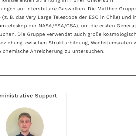
r ionisierenden Strahlung im frühen Universum
kungen auf interstellare Gaswolken. Die Matthee Grupp
 (z. B. das Very Large Telescope der ESO in Chile) und 
umteleskop der NASA/ESA/CSA), um die ersten Genera
suchen. Die Gruppe verwendet auch große kosmologisc
Beziehung zwischen Strukturbildung, Wachstumsraten 
e chemische Anreicherung zu untersuchen.
ministrative Support