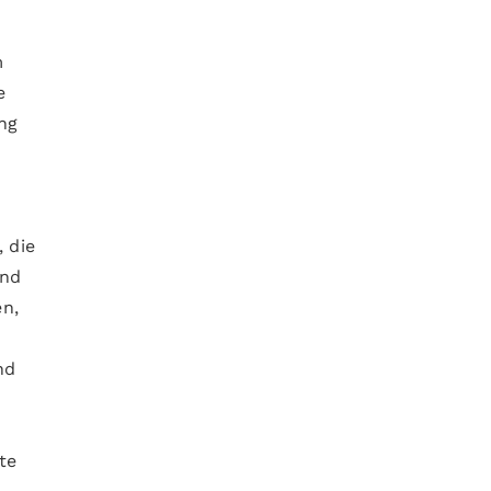
m
e
ng
 die
ind
en,
nd
te