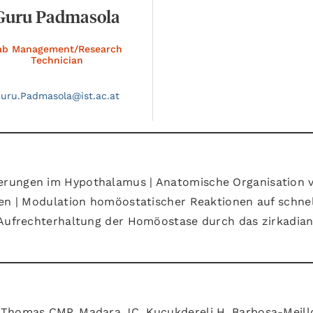
Guru Padmasola
ab Management/Research
Technician
uru.
Padmasola@
ist.ac.at
erungen im Hypothalamus | Anatomische Organisation 
ren | Modulation homöostatischer Reaktionen auf schne
 Aufrechterhaltung der Homöostase durch das zirkadia
 Thomas CMP, Madara JC, Kucukdereli H, Barbosa-Meill