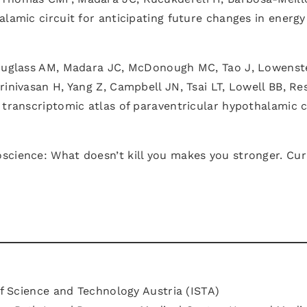
alamic circuit for anticipating future changes in energy
 Douglass AM, Madara JC, McDonough MC, Tao J, Lowenst
rinivasan H, Yang Z, Campbell JN, Tsai LT, Lowell BB, Re
 transcriptomic atlas of paraventricular hypothalamic c
science: What doesn’t kill you makes you stronger. Cur
of Science and Technology Austria (ISTA)