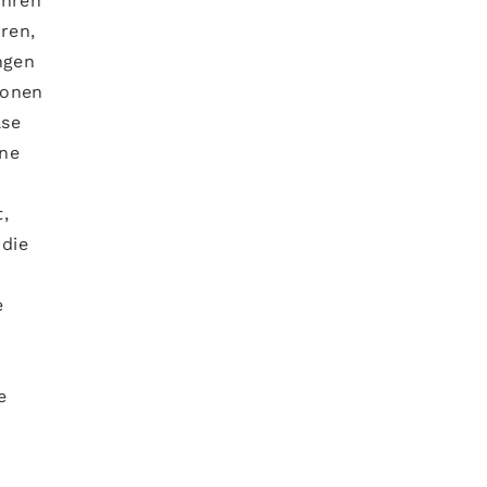
ihren
ren,
ngen
ionen
ase
ine
,
 die
e
e