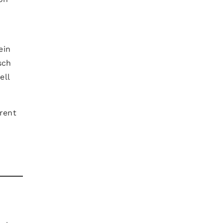
ein
sch
ell
rent