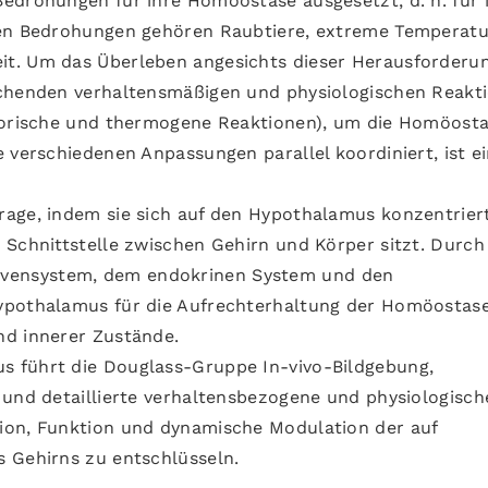
edrohungen für ihre Homöostase ausgesetzt, d. h. für 
sen Bedrohungen gehören Raubtiere, extreme Temperatu
it. Um das Überleben angesichts dieser Herausforderu
echenden verhaltensmäßigen und physiologischen Reakt
atorische und thermogene Reaktionen), um die Homöost
 verschiedenen Anpassungen parallel koordiniert, ist e
age, indem sie sich auf den Hypothalamus konzentriert
 Schnittstelle zwischen Gehirn und Körper sitzt. Durch
vensystem, dem endokrinen System und den
ypothalamus für die Aufrechterhaltung der Homöostas
nd innerer Zustände.
 führt die Douglass-Gruppe In-vivo-Bildgebung,
 und detaillierte verhaltensbezogene und physiologisch
ion, Funktion und dynamische Modulation der auf
 Gehirns zu entschlüsseln.