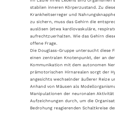
Im Laufe ihres Lebens sind Organismen B
stabilen inneren Körperzustand. Zu die
Krankheitserreger und Nahrungsknapphe
zu sichern, muss das Gehirn die entspr
auslösen (etwa kardiovaskuläre, respir
aufrechtzuerhalten. Wie das Gehirn diese
offene Frage.
Die Douglass-Gruppe untersucht diese Fr
einen zentralen Knotenpunkt, der an der
Kommunikation mit dem autonomen Ner
prämotorischen Hirnarealen sorgt der H
angesichts wechselnder äußerer Reize u
Anhand von Mäusen als Modellorganismus
Manipulationen der neuronalen Aktivität
Aufzeichnungen durch, um die Organisat
Bedrohung reagierenden Schaltkreise des