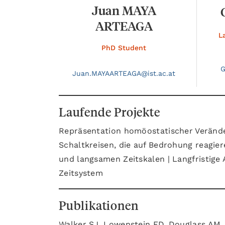
Juan MAYA
ARTEAGA
L
PhD Student
G
Juan.
MAYAARTEAGA@
ist.ac.at
Laufende Projekte
Repräsentation homöostatischer Veränd
Schaltkreisen, die auf Bedrohung reagie
und langsamen Zeitskalen | Langfristige
Zeitsystem
Publikationen
Walker SJ, Lowenstein ED, Douglass AM,