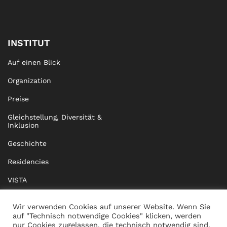
INSTITUT
Auf einen Blick
Organization
Preise
Gleichstellung, Diversität &
Inklusion
Geschichte
Residencies
VISTA
XISTA
Wir verwenden Cookies auf unserer Website. Wenn Sie
auf "Technisch notwendige Cookies" klicken, werden
BRIDGE Network
nur Cookies zugelassen, die technisch notwendig sind,