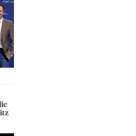
die
itz