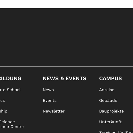
BILDUNG
NEWS & EVENTS
CAMPUS
te School
News
Anreise
ocs
Events
Gebäude
ship
Newsletter
Bauprojekte
Science
Unterkunft
ence Center
Services für Fam