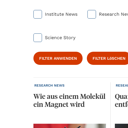
Institute News
Research Ne
Science Story
FILTER ANWENDEN
FILTER LöSCHEN
RESEARCH NEWS
RESEA
Wie
aus
einem
Molekül
Qua
ein
Magnet
wird
entf