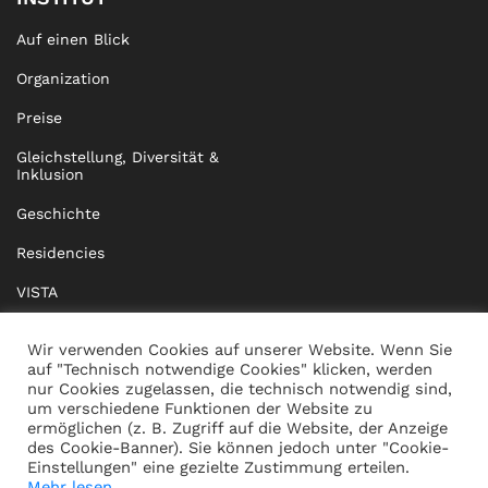
Auf einen Blick
Organization
Preise
Gleichstellung, Diversität &
Inklusion
Geschichte
Residencies
VISTA
XISTA
Wir verwenden Cookies auf unserer Website. Wenn Sie
auf "Technisch notwendige Cookies" klicken, werden
BRIDGE Network
nur Cookies zugelassen, die technisch notwendig sind,
um verschiedene Funktionen der Website zu
Dokumente
ermöglichen (z. B. Zugriff auf die Website, der Anzeige
des Cookie-Banner). Sie können jedoch unter "Cookie-
Einstellungen" eine gezielte Zustimmung erteilen.
Mehr lesen...