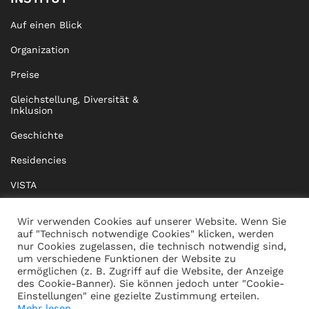
Auf einen Blick
Organization
Preise
Gleichstellung, Diversität &
Inklusion
Geschichte
Residencies
VISTA
XISTA
Wir verwenden Cookies auf unserer Website. Wenn Sie
auf "Technisch notwendige Cookies" klicken, werden
BRIDGE Network
nur Cookies zugelassen, die technisch notwendig sind,
um verschiedene Funktionen der Website zu
Dokumente
ermöglichen (z. B. Zugriff auf die Website, der Anzeige
des Cookie-Banner). Sie können jedoch unter "Cookie-
Einstellungen" eine gezielte Zustimmung erteilen.
Mehr lesen...