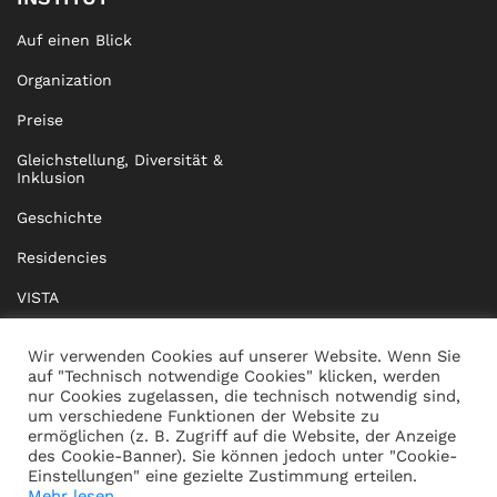
Auf einen Blick
Organization
Preise
Gleichstellung, Diversität &
Inklusion
Geschichte
Residencies
VISTA
XISTA
Wir verwenden Cookies auf unserer Website. Wenn Sie
auf "Technisch notwendige Cookies" klicken, werden
BRIDGE Network
nur Cookies zugelassen, die technisch notwendig sind,
um verschiedene Funktionen der Website zu
Dokumente
ermöglichen (z. B. Zugriff auf die Website, der Anzeige
des Cookie-Banner). Sie können jedoch unter "Cookie-
Einstellungen" eine gezielte Zustimmung erteilen.
Mehr lesen...