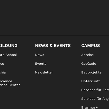
BILDUNG
NEWS & EVENTS
CAMPUS
te School
News
Anreise
ocs
Events
Gebäude
ship
Newsletter
Bauprojekte
Science
Unterkunft
ence Center
Services für Fam
Services für Ang
Erasmus+