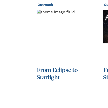
Outreach
Ou
From
Eclipse
to
F
Starlight
S