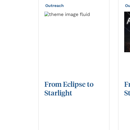
Outreach
Ou
From
Eclipse
to
F
Starlight
S