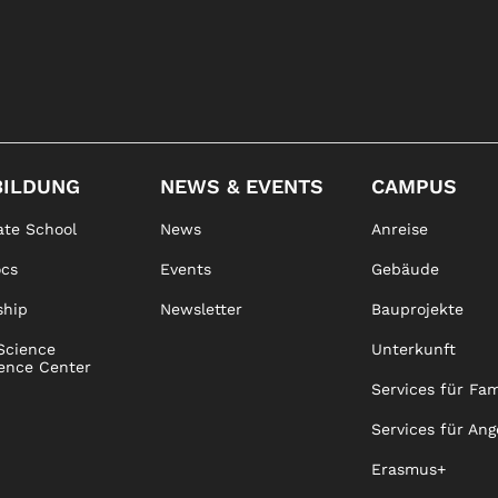
BILDUNG
NEWS & EVENTS
CAMPUS
te School
News
Anreise
ocs
Events
Gebäude
ship
Newsletter
Bauprojekte
Science
Unterkunft
ence Center
Services für Fam
Services für Ang
Erasmus+